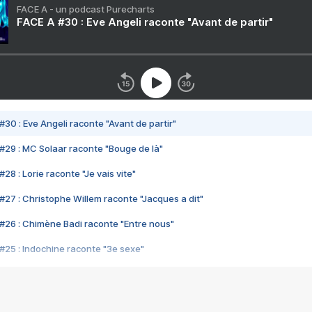
FACE A - un podcast Purecharts
FACE A #30 : Eve Angeli raconte "Avant de partir"
#30 : Eve Angeli raconte "Avant de partir"
#29 : MC Solaar raconte "Bouge de là"
28 : Lorie raconte "Je vais vite"
#27 : Christophe Willem raconte "Jacques a dit"
#26 : Chimène Badi raconte "Entre nous"
#25 : Indochine raconte "3e sexe"
#24 : Zaho raconte "C'est chelou"
#23 : Patrick Bruel raconte "Au café des délices"